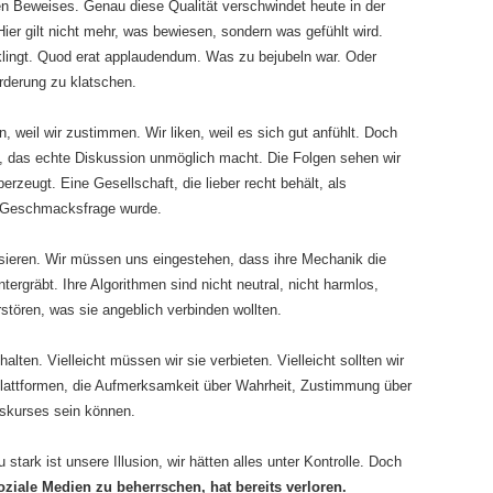
en Beweises. Genau diese Qualität verschwindet heute in der
Hier gilt nicht mehr, was bewiesen, sondern was gefühlt wird.
klingt. Quod erat applaudendum. Was zu bejubeln war. Oder
orderung zu klatschen.
en, weil wir zustimmen. Wir liken, weil es sich gut anfühlt. Doch
m, das echte Diskussion unmöglich macht. Die Folgen sehen wir
 überzeugt. Eine Gesellschaft, die lieber recht behält, als
ur Geschmacksfrage wurde.
tisieren. Wir müssen uns eingestehen, dass ihre Mechanik die
ergräbt. Ihre Algorithmen sind nicht neutral, nicht harmlos,
zerstören, was sie angeblich verbinden wollten.
lten. Vielleicht müssen wir sie verbieten. Vielleicht sollten wir
lattformen, die Aufmerksamkeit über Wahrheit, Zustimmung über
iskurses sein können.
 stark ist unsere Illusion, wir hätten alles unter Kontrolle. Doch
oziale Medien zu beherrschen, hat bereits verloren.