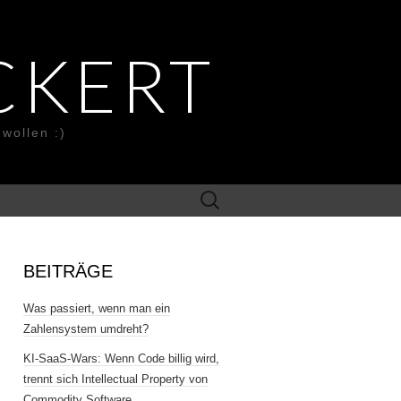
CKERT
wollen :)
Search
for:
BEITRÄGE
Was passiert, wenn man ein
Zahlensystem umdreht?
KI-SaaS-Wars: Wenn Code billig wird,
trennt sich Intellectual Property von
Commodity Software