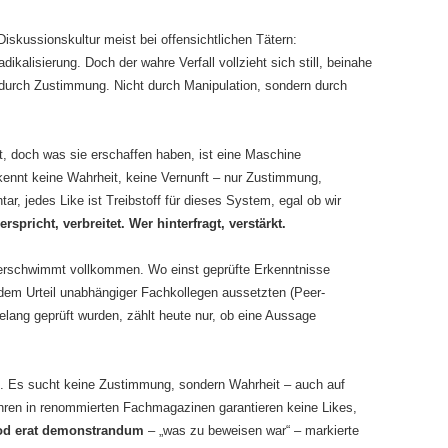
iskussionskultur meist bei offensichtlichen Tätern:
alisierung. Doch der wahre Verfall vollzieht sich still, beinahe
 durch Zustimmung. Nicht durch Manipulation, sondern durch
 doch was sie erschaffen haben, ist eine Maschine
kennt keine Wahrheit, keine Vernunft – nur Zustimmung,
, jedes Like ist Treibstoff für dieses System, egal ob wir
rspricht, verbreitet. Wer hinterfragt, verstärkt.
erschwimmt vollkommen. Wo einst geprüfte Erkenntnisse
dem Urteil unabhängiger Fachkollegen aussetzten (Peer-
ang geprüft wurden, zählt heute nur, ob eine Aussage
m. Es sucht keine Zustimmung, sondern Wahrheit – auch auf
ahren in renommierten Fachmagazinen garantieren keine Likes,
d erat demonstrandum
– „was zu beweisen war“ – markierte