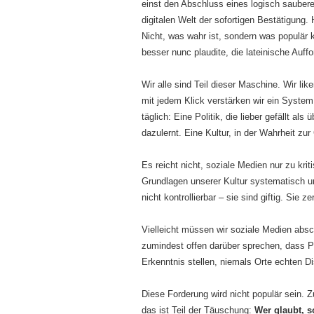
einst den Abschluss eines logisch sauber
digitalen Welt der sofortigen Bestätigung. 
Nicht, was wahr ist, sondern was populär 
besser nunc plaudite, die lateinische Auff
Wir alle sind Teil dieser Maschine. Wir lik
mit jedem Klick verstärken wir ein Syste
täglich: Eine Politik, die lieber gefällt als
dazulernt. Eine Kultur, in der Wahrheit z
Es reicht nicht, soziale Medien nur zu kri
Grundlagen unserer Kultur systematisch unt
nicht kontrollierbar – sie sind giftig. Sie 
Vielleicht müssen wir soziale Medien abscha
zumindest offen darüber sprechen, dass P
Erkenntnis stellen, niemals Orte echten D
Diese Forderung wird nicht populär sein. Zu
das ist Teil der Täuschung:
Wer glaubt, s