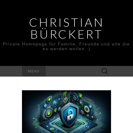
CHRISTIAN
BÜRCKERT
Private Homepage für Familie, Freunde und alle die
es werden wollen :)
Search
MENU
for: